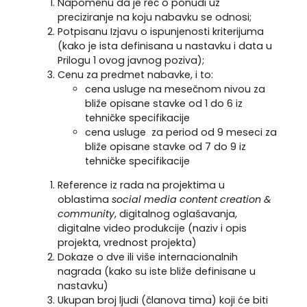
Napomenu da je reč o ponudi uz
preciziranje na koju nabavku se odnosi;
Potpisanu Izjavu o ispunjenosti kriterijuma
(kako je ista definisana u nastavku i data u
Prilogu 1 ovog javnog poziva);
Cenu za predmet nabavke, i to:
cena usluge na mesečnom nivou za
bliže opisane stavke od 1 do 6 iz
tehničke specifikacije
cena usluge za period od 9 meseci za
bliže opisane stavke od 7 do 9 iz
tehničke specifikacije
Reference iz rada na projektima u
oblastima
social media content creation &
community
, digitalnog oglašavanja,
digitalne video produkcije (naziv i opis
projekta, vrednost projekta)
Dokaze o dve ili više internacionalnih
nagrada (kako su iste bliže definisane u
nastavku)
Ukupan broj ljudi (članova tima) koji će biti