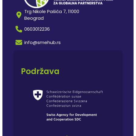
Trg Nikole Pašića 7, 11000
Beograd
0603012236
info@smehub.rs
Podržava