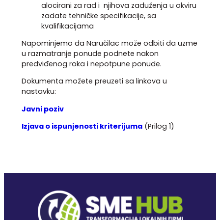
alocirani za rad i njihova zaduženja u okviru
zadate tehničke specifikacije, sa
kvalifikacijama
Napominjemo da Naručilac može odbiti da uzme
u razmatranje ponude podnete nakon
predviđenog roka i nepotpune ponude.
Dokumenta možete preuzeti sa linkova u
nastavku:
Javni poziv
Izjava o ispunjenosti kriterijuma
(Prilog 1)