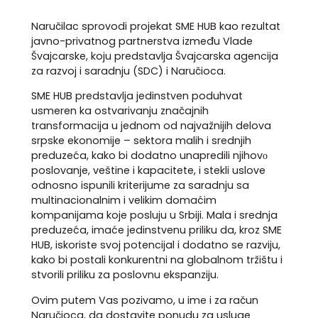
Naručilac sprovodi projekat SME HUB kao rezultat
javno-privatnog partnerstva između Vlade
Švajcarske, koju predstavlja Švajcarska agencija
za razvoj i saradnju (SDC) i Naručioca.
SME HUB predstavlja jedinstven poduhvat
usmeren ka ostvarivanju značajnih
transformacija u jednom od najvažnijih delova
srpske ekonomije – sektora malih i srednjih
preduzeća, kako bi dodatno unapredili njihovо
poslovanje, veštine i kapacitete, i stekli uslove
odnosno ispunili kriterijume za saradnju sa
multinacionalnim i velikim domaćim
kompanijama koje posluju u Srbiji. Mala i srednja
preduzeća, imaće jedinstvenu priliku da, kroz SME
HUB, iskoriste svoj potencijal i dodatno se razviju,
kako bi postali konkurentni na globalnom tržištu i
stvorili priliku za poslovnu ekspanziju.
Ovim putem Vas pozivamo, u ime i za račun
Naručioca, da dostavite ponudu za usluge