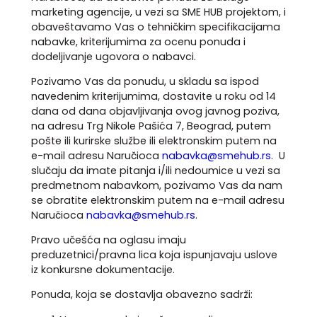
marketing agencije, u vezi sa SME HUB projektom, i
obaveštavamo Vas o tehničkim specifikacijama
nabavke, kriterijumima za ocenu ponuda i
dodeljivanje ugovora o nabavci.
Pozivamo Vas da ponudu, u skladu sa ispod
navedenim kriterijumima, dostavite u roku od 14
dana od dana objavljivanja ovog javnog poziva,
na adresu Trg Nikole Pašića 7, Beograd, putem
pošte ili kurirske službe ili elektronskim putem na
e-mail adresu Naručioca
nabavka@smehub.rs
. U
slučaju da imate pitanja i/ili nedoumice u vezi sa
predmetnom nabavkom, pozivamo Vas da nam
se obratite elektronskim putem na e-mail adresu
Naručioca
nabavka@smehub.rs
.
Pravo učešća na oglasu imaju
preduzetnici/pravna lica koja ispunjavaju uslove
iz konkursne dokumentacije.
Ponuda, koja se dostavlja obavezno sadrži: