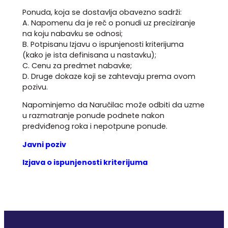
Ponuda, koja se dostavlja obavezno sadrži:
A. Napomenu da je reč o ponudi uz preciziranje
na koju nabavku se odnosi;
B. Potpisanu Izjavu o ispunjenosti kriterijuma
(kako je ista definisana u nastavku);
C. Cenu za predmet nabavke;
D. Druge dokaze koji se zahtevaju prema ovom
pozivu.
Napominjemo da Naručilac može odbiti da uzme
u razmatranje ponude podnete nakon
predviđenog roka i nepotpune ponude.
Javni poziv
Izjava o ispunjenosti kriterijuma