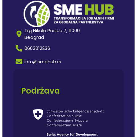
Trg Nikole Pašića 7, 11000
Beograd
0603012236
info@smehub.rs
Podržava