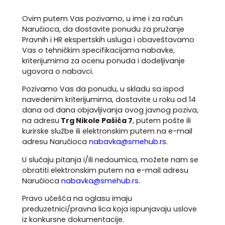
Ovim putem Vas pozivamo, u ime i za račun
Naručioca, da dostavite ponudu za pružanje
Pravnih i HR ekspertskih usluga i obaveštavamo
Vas o tehničkim specifikacijama nabavke,
kriterijumima za ocenu ponuda i dodeljivanje
ugovora o nabavci.
Pozivamo Vas da ponudu, u skladu sa ispod
navedenim kriterijumima, dostavite u roku od 14
dana od dana objavljivanja ovog javnog poziva,
na adresu
Trg Nikole Pašića 7
, putem pošte ili
kurirske službe ili elektronskim putem na e-mail
adresu Naručioca
nabavka@smehub.rs
.
U slučaju pitanja i/ili nedoumica, možete nam se
obratiti elektronskim putem na e-mail adresu
Naručioca
nabavka@smehub.rs
.
Pravo učešća na oglasu imaju
preduzetnici/pravna lica koja ispunjavaju uslove
iz konkursne dokumentacije.