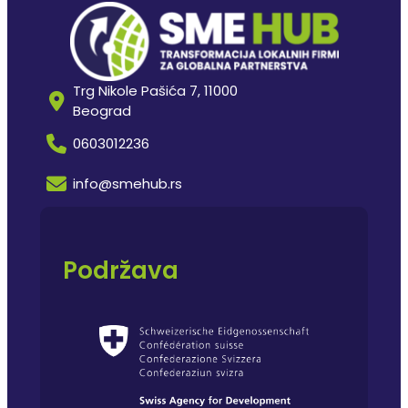
Trg Nikole Pašića 7, 11000
Beograd
0603012236
info@smehub.rs
Podržava