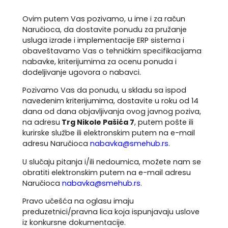
Ovim putem Vas pozivamo, u ime i za račun
Naručioca, da dostavite ponudu za pružanje
usluga izrade i implementacije ERP sistema i
obaveštavamo Vas o tehničkim specifikacijama
nabavke, kriterijumima za ocenu ponuda i
dodeljivanje ugovora o nabavci.
Pozivamo Vas da ponudu, u skladu sa ispod
navedenim kriterijumima, dostavite u roku od 14
dana od dana objavljivanja ovog javnog poziva,
na adresu
Trg Nikole Pašića 7
, putem pošte ili
kurirske službe ili elektronskim putem na e-mail
adresu Naručioca
nabavka@smehub.rs
.
U slučaju pitanja i/ili nedoumica, možete nam se
obratiti elektronskim putem na e-mail adresu
Naručioca
nabavka@smehub.rs
.
Pravo učešća na oglasu imaju
preduzetnici/pravna lica koja ispunjavaju uslove
iz konkursne dokumentacije.