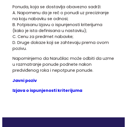
Ponuda, koja se dostavlja obavezno sadrži:
A. Napomenu da je reč o ponudi uz preciziranje
na koju nabavku se odnosi;
B. Potpisanu Izjavu o ispunjenosti kriterijuma
(kako je ista definisana u nastavku);
C. Cenu za predmet nabavke;
D. Druge dokaze koji se zahtevaju prema ovom
pozivu.
Napominjemo da Naručilac može odbiti da uzme
u razmatranje ponude podnete nakon
predviđenog roka i nepotpune ponude.
Javni poziv
Izjava o ispunjenosti kriterijuma