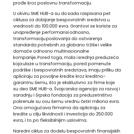
prođe kroz poslovnu transformaciju.
U okviru SME HUB-a su do sada raspisana pet
ciklusa za dobijanje bespovratnih sredstva u
vrednosti do 100.000 evra. Grantovi se koriste za
unapređenje performansi odnosno,
transformaciju poslovanja do ostvarenja
standarda potrebnih za globano tržiše i velike
domaće odnosno multinacionalne
kompanije. Pored toga, mala i srednja preduzeća
koja ulaze u transformaciju, pored pomenute
podrške i bespovratnih sredstava, imaju priliku da
apliciraju za povoljne kredite kroz kreditno-
garantnu šemu, što je ekskluzivno za firme koje
su deo SME HUB-a. Švajcarska agencija za razvoj i
saradnju i Srpska fondacija za preduzetništvo
pokrenule su ovu šemu vrednu četiri miliona evra.
Ona omogućava firmama da apliciraju za
kredite u cilju likvidnosti i investicija do 250.000
evra, i to po fleksibilnijim uslovima.
Naredni ciklus za dodelu bespovratnih finansijskih