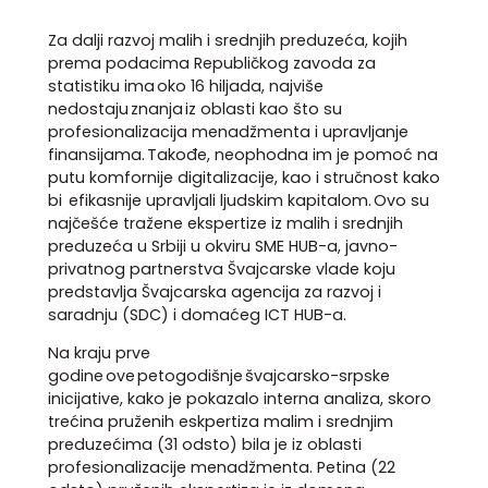
Za dalji razvoj malih i srednjih preduzeća, kojih
prema podacima Republičkog zavoda za
statistiku ima oko 16 hiljada, najviše
nedostaju znanja iz oblasti kao što su
profesionalizacija menadžmenta i upravljanje
finansijama. Takođe, neophodna im je pomoć na
putu komfornije digitalizacije, kao i stručnost kako
bi efikasnije upravljali ljudskim kapitalom. Ovo su
najčešće tražene ekspertize iz malih i srednjih
preduzeća u Srbiji u okviru SME HUB-a, javno-
privatnog partnerstva Švajcarske vlade koju
predstavlja Švajcarska agencija za razvoj i
saradnju (SDC) i domaćeg ICT HUB-a.
Na kraju prve
godine ove petogodišnje švajcarsko-srpske
inicijative, kako je pokazalo interna analiza, skoro
trećina pruženih eskpertiza malim i srednjim
preduzećima (31 odsto) bila je iz oblasti
profesionalizacije menadžmenta. Petina (22