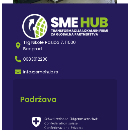
Trg Nikole Pašića 7, 11000
Beograd
0603012236
info@smehub.rs
Podržava