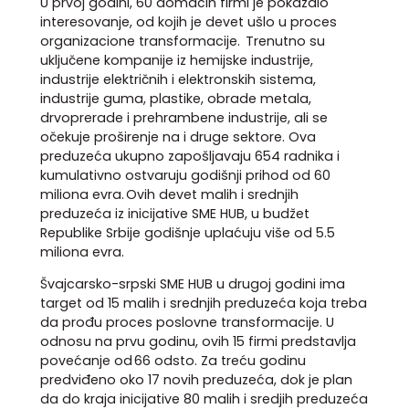
U prvoj godini, 60 domaćih firmi je pokazalo
interesovanje, od kojih je devet ušlo u proces
organizacione transformacije. Trenutno su
uključene kompanije iz hemijske industrije,
industrije električnih i elektronskih sistema,
industrije guma, plastike, obrade metala,
drvoprerade i prehrambene industrije, ali se
očekuje proširenje na i druge sektore. Ova
preduzeća ukupno zapošljavaju 654 radnika i
kumulativno ostvaruju godišnji prihod od 60
miliona evra. Ovih devet malih i srednjih
preduzeća iz inicijative SME HUB, u budžet
Republike Srbije godišnje uplaćuju više od 5.5
miliona evra.
Švajcarsko-srpski SME HUB u drugoj godini ima
target od 15 malih i srednjih preduzeća koja treba
da prođu proces poslovne transformacije. U
odnosu na prvu godinu, ovih 15 firmi predstavlja
povećanje od 66 odsto. Za treću godinu
predviđeno oko 17 novih preduzeća, dok je plan
da do kraja inicijative 80 malih i sredjih preduzeća