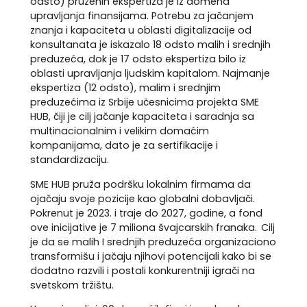
odsto) pruženih ekspertiza je iz domena
upravljanja finansijama. Potrebu za jačanjem
znanja i kapaciteta u oblasti digitalizacije od
konsultanata je iskazalo 18 odsto malih i srednjih
preduzeća, dok je 17 odsto ekspertiza bilo iz
oblasti upravljanja ljudskim kapitalom. Najmanje
ekspertiza (12 odsto), malim i srednjim
preduzećima iz Srbije učesnicima projekta SME
HUB, čiji je cilj jačanje kapaciteta i saradnja sa
multinacionalnim i velikim domaćim
kompanijama, dato je za sertifikacije i
standardizaciju.
SME HUB pruža podršku lokalnim firmama da
ojačaju svoje pozicije kao globalni dobavljači.
Pokrenut je 2023. i traje do 2027, godine, a fond
ove inicijative je 7 miliona švajcarskih franaka. Cilj
je da se malih I srednjih preduzeća organizaciono
transformišu i jačaju njihovi potencijali kako bi se
dodatno razvili i postali konkurentniji igrači na
svetskom tržištu.