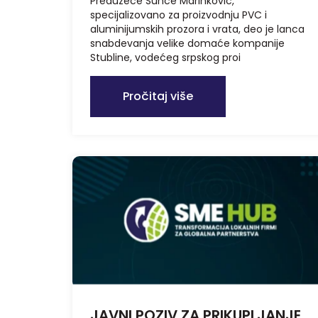
Preduzeće Sunce Marinković,
specijalizovano za proizvodnju PVC i
aluminijumskih prozora i vrata, deo je lanca
snabdevanja velike domaće kompanije
Stubline, vodećeg srpskog proi
Pročitaj više
JAVNI POZIV ZA PRIKUPLJANJE