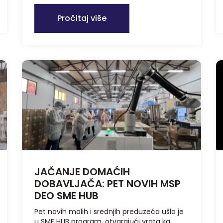
Pročitaj više
JAČANJE DOMAĆIH
DOBAVLJAČA: PET NOVIH MSP
DEO SME HUB
Pet novih malih i srednjih preduzeća ušlo je
u SME HUB program, otvarajući vrata ka