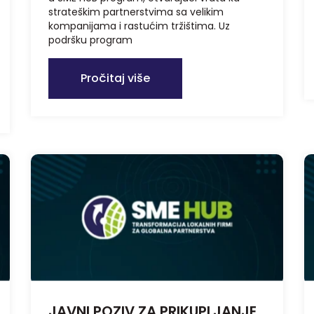
strateškim partnerstvima sa velikim
kompanijama i rastućim tržištima. Uz
podršku program
Pročitaj više
JAVNI POZIV ZA PRIKUPLJANJE