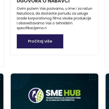
UGOVORA O NABAVCI
Ovim putem Vas pozivamo, u ime i za račun
Naručioca, da dostavite ponudu za usluge
izrade korporativnog filma visoke produkcije
i obaveštavamo Vas o tehničkim
specifikacijama n
Pročitaj više