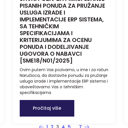
PISANIH PONUDA ZA PRUŽANJE
USLUGA IZRADE I
IMPLEMENTACIJE ERP SISTEMA,
SA TEHNIČKIM
SPECIFIKACIJAMA I
KRITERIJUMIMA ZA OCENU
PONUDA I DODELJIVANJE
UGOVORA O NABAVCI
[SME18/N01/2025]
Ovim putem Vas pozivamo, u ime i za račun
Naručioca, da dostavite ponudu za pružanje
usluga izrade i implementacije ERP sistema i
obaveštavamo Vas o tehničkim
specifikacijama
Pročitaj više
1
2
3
4
5
…
7