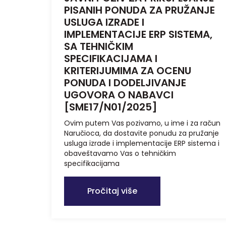
PISANIH PONUDA ZA PRUŽANJE
USLUGA IZRADE I
IMPLEMENTACIJE ERP SISTEMA,
SA TEHNIČKIM
SPECIFIKACIJAMA I
KRITERIJUMIMA ZA OCENU
PONUDA I DODELJIVANJE
UGOVORA O NABAVCI
[SME17/N01/2025]
Ovim putem Vas pozivamo, u ime i za račun
Naručioca, da dostavite ponudu za pružanje
usluga izrade i implementacije ERP sistema i
obaveštavamo Vas o tehničkim
specifikacijama
Pročitaj više