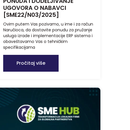
PONUDA I DODELJIVANJE
UGOVORA O NABAVCI
[SME22/N03/2025]
Ovim putem Vas pozivamo, u ime i za račun
Naručioca, da dostavite ponudu za pružanje
usluga izrade i implementacije ERP sistema i
obaveštavamo Vas o tehničkim
specifikacijama
Pročitaj više