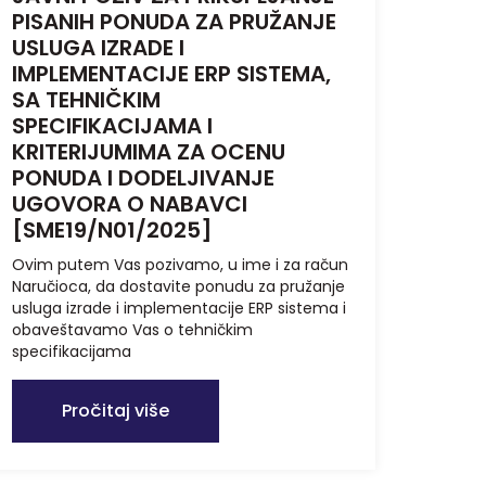
PISANIH PONUDA ZA PRUŽANJE
USLUGA IZRADE I
IMPLEMENTACIJE ERP SISTEMA,
SA TEHNIČKIM
SPECIFIKACIJAMA I
KRITERIJUMIMA ZA OCENU
PONUDA I DODELJIVANJE
UGOVORA O NABAVCI
[SME19/N01/2025]
Ovim putem Vas pozivamo, u ime i za račun
Naručioca, da dostavite ponudu za pružanje
usluga izrade i implementacije ERP sistema i
obaveštavamo Vas o tehničkim
specifikacijama
Pročitaj više