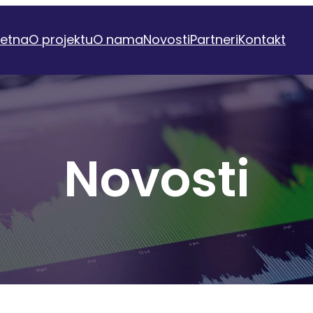
etna
O projektu
O nama
Novosti
Partneri
Kontakt
Novosti