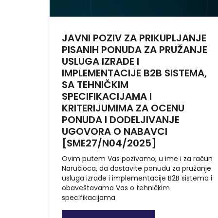
JAVNI POZIV ZA PRIKUPLJANJE
PISANIH PONUDA ZA PRUŽANJE
USLUGA IZRADE I
IMPLEMENTACIJE B2B SISTEMA,
SA TEHNIČKIM
SPECIFIKACIJAMA I
KRITERIJUMIMA ZA OCENU
PONUDA I DODELJIVANJE
UGOVORA O NABAVCI
[SME27/N04/2025]
Ovim putem Vas pozivamo, u ime i za račun
Naručioca, da dostavite ponudu za pružanje
usluga izrade i implementacije B2B sistema i
obaveštavamo Vas o tehničkim
specifikacijama