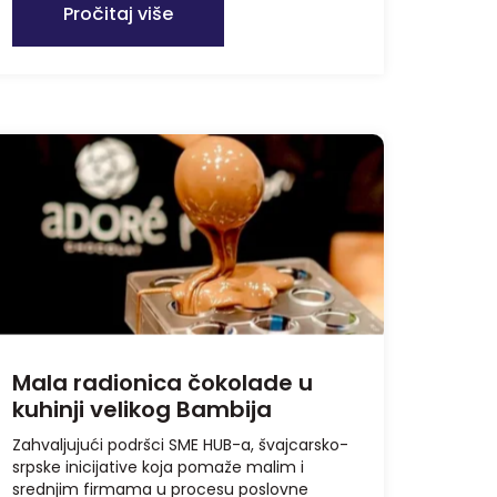
Pročitaj više
Mala radionica čokolade u
kuhinji velikog Bambija
Zahvaljujući podršci SME HUB-a, švajcarsko-
srpske inicijative koja pomaže malim i
srednjim firmama u procesu poslovne