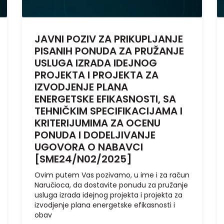
JAVNI POZIV ZA PRIKUPLJANJE
PISANIH PONUDA ZA PRUŽANJE
USLUGA IZRADA IDEJNOG
PROJEKTA I PROJEKTA ZA
IZVODJENJE PLANA
ENERGETSKE EFIKASNOSTI, SA
TEHNIČKIM SPECIFIKACIJAMA I
KRITERIJUMIMA ZA OCENU
PONUDA I DODELJIVANJE
UGOVORA O NABAVCI
[SME24/N02/2025]
Ovim putem Vas pozivamo, u ime i za račun
Naručioca, da dostavite ponudu za pružanje
usluga izrada idejnog projekta i projekta za
izvodjenje plana energetske efikasnosti i
obav