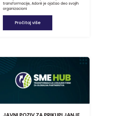
transformacije, Adoré je ojačao deo svojih
organizacioni
Pročitaj više
JAVNI POZIV ZA PRIKUPLJANJE