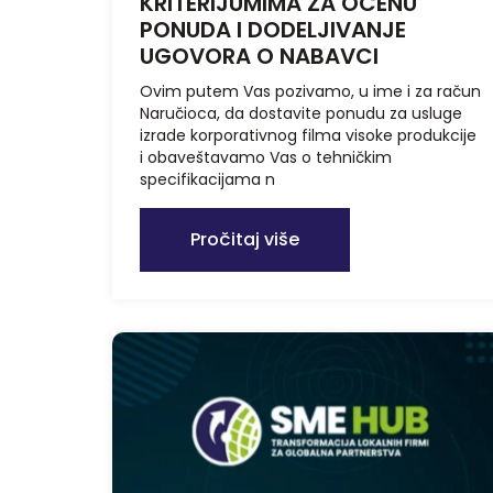
KRITERIJUMIMA ZA OCENU
PONUDA I DODELJIVANJE
UGOVORA O NABAVCI
Ovim putem Vas pozivamo, u ime i za račun
Naručioca, da dostavite ponudu za usluge
izrade korporativnog filma visoke produkcije
i obaveštavamo Vas o tehničkim
specifikacijama n
Pročitaj više