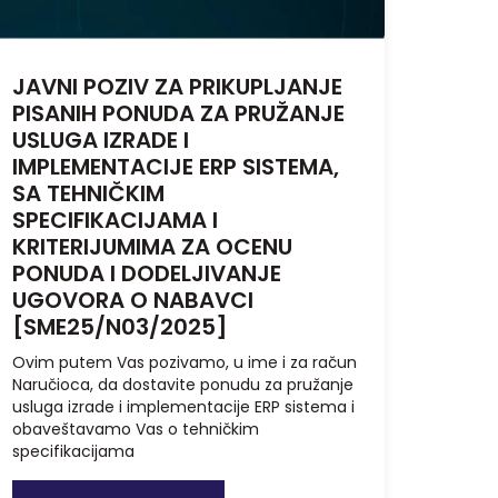
JAVNI POZIV ZA PRIKUPLJANJE
PISANIH PONUDA ZA PRUŽANJE
USLUGA IZRADE I
IMPLEMENTACIJE ERP SISTEMA,
SA TEHNIČKIM
SPECIFIKACIJAMA I
KRITERIJUMIMA ZA OCENU
PONUDA I DODELJIVANJE
UGOVORA O NABAVCI
[SME25/N03/2025]
Ovim putem Vas pozivamo, u ime i za račun
Naručioca, da dostavite ponudu za pružanje
usluga izrade i implementacije ERP sistema i
obaveštavamo Vas o tehničkim
specifikacijama