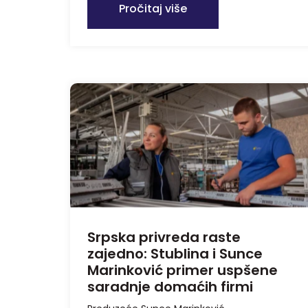
Pročitaj više
Srpska privreda raste
zajedno: Stublina i Sunce
Marinković primer uspšene
saradnje domaćih firmi