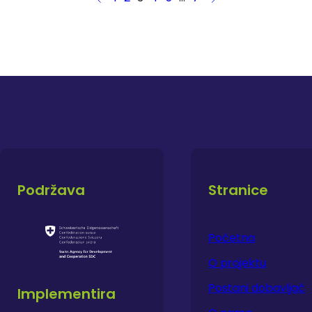
Podržava
Stranice
Početna
O projektu
Postani dobavljač
Implementira